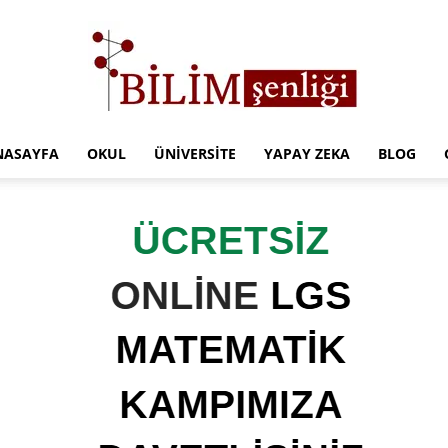
NASAYFA
OKUL
ÜNIVERSITE
YAPAY ZEKA
BLOG
Türkiye
Eğitim
Kampüsü