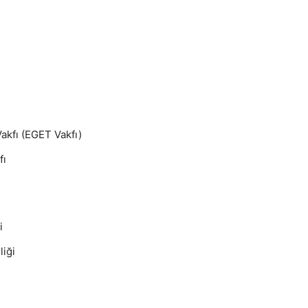
Vakfı (EGET Vakfı)
fı
i
liği