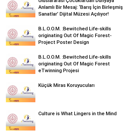
Uluslararası Çocuklardan Dünyaya
Anlamlı Bir Mesaj: ‘Barış İçin Birleşmiş
Sanatlar’ Dijital Müzesi Açılıyor!
B.L.O.O.M. :Bewitched Life-skills
originating Out Of Magic Forest-
Project Poster Design
B.L.O.O.M. :Bewitched Life-skills
originating Out Of Magic Forest
eTwinning Projesi
Küçük Miras Koruyucuları
Culture is What Lingers in the Mind