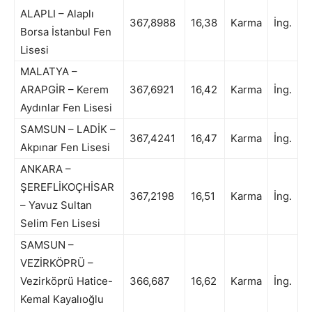
ALAPLI – Alaplı
367,8988
16,38
Karma
İng.
Borsa İstanbul Fen
Lisesi
MALATYA –
ARAPGİR – Kerem
367,6921
16,42
Karma
İng.
Aydınlar Fen Lisesi
SAMSUN – LADİK –
367,4241
16,47
Karma
İng.
Akpınar Fen Lisesi
ANKARA –
ŞEREFLİKOÇHİSAR
367,2198
16,51
Karma
İng.
– Yavuz Sultan
Selim Fen Lisesi
SAMSUN –
VEZİRKÖPRÜ –
Vezirköprü Hatice-
366,687
16,62
Karma
İng.
Kemal Kayalıoğlu