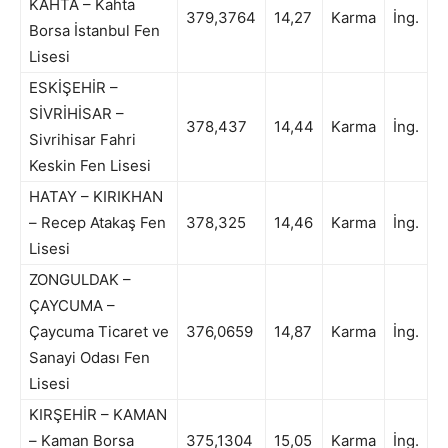
KAHTA – Kahta
379,3764
14,27
Karma
İng.
Borsa İstanbul Fen
Lisesi
ESKİŞEHİR –
SİVRİHİSAR –
378,437
14,44
Karma
İng.
Sivrihisar Fahri
Keskin Fen Lisesi
HATAY – KIRIKHAN
– Recep Atakaş Fen
378,325
14,46
Karma
İng.
Lisesi
ZONGULDAK –
ÇAYCUMA –
Çaycuma Ticaret ve
376,0659
14,87
Karma
İng.
Sanayi Odası Fen
Lisesi
KIRŞEHİR – KAMAN
– Kaman Borsa
375,1304
15,05
Karma
İng.