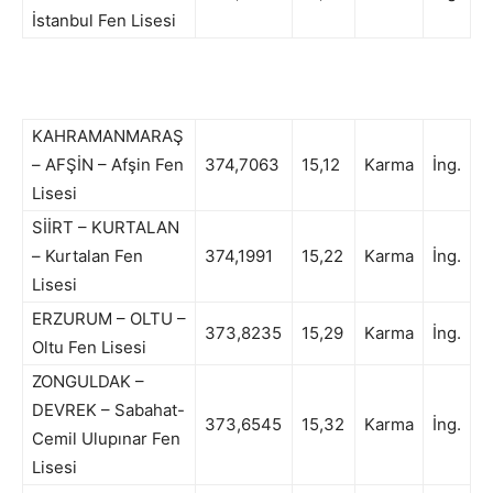
İstanbul Fen Lisesi
KAHRAMANMARAŞ
– AFŞİN – Afşin Fen
374,7063
15,12
Karma
İng.
Lisesi
SİİRT – KURTALAN
– Kurtalan Fen
374,1991
15,22
Karma
İng.
Lisesi
ERZURUM – OLTU –
373,8235
15,29
Karma
İng.
Oltu Fen Lisesi
ZONGULDAK –
DEVREK – Sabahat-
373,6545
15,32
Karma
İng.
Cemil Ulupınar Fen
Lisesi