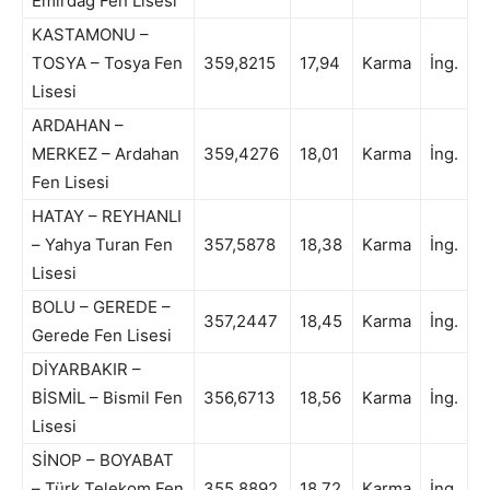
Emirdağ Fen Lisesi
KASTAMONU –
TOSYA – Tosya Fen
359,8215
17,94
Karma
İng.
Lisesi
ARDAHAN –
MERKEZ – Ardahan
359,4276
18,01
Karma
İng.
Fen Lisesi
HATAY – REYHANLI
– Yahya Turan Fen
357,5878
18,38
Karma
İng.
Lisesi
BOLU – GEREDE –
357,2447
18,45
Karma
İng.
Gerede Fen Lisesi
DİYARBAKIR –
BİSMİL – Bismil Fen
356,6713
18,56
Karma
İng.
Lisesi
SİNOP – BOYABAT
– Türk Telekom Fen
355,8892
18,72
Karma
İng.