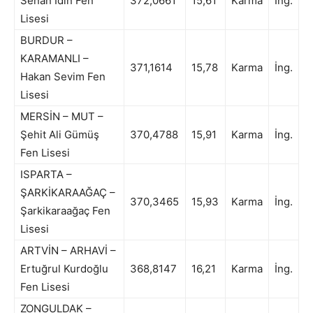
Senan İdin Fen
372,0661
15,61
Karma
İng.
Lisesi
BURDUR –
KARAMANLI –
371,1614
15,78
Karma
İng.
Hakan Sevim Fen
Lisesi
MERSİN – MUT –
Şehit Ali Gümüş
370,4788
15,91
Karma
İng.
Fen Lisesi
ISPARTA –
ŞARKİKARAAĞAÇ –
370,3465
15,93
Karma
İng.
Şarkikaraağaç Fen
Lisesi
ARTVİN – ARHAVİ –
Ertuğrul Kurdoğlu
368,8147
16,21
Karma
İng.
Fen Lisesi
ZONGULDAK –