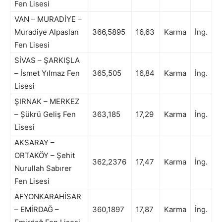
Fen Lisesi
VAN – MURADİYE –
Muradiye Alpaslan
366,5895
16,63
Karma
İng.
Fen Lisesi
SİVAS – ŞARKIŞLA
– İsmet Yılmaz Fen
365,505
16,84
Karma
İng.
Lisesi
ŞIRNAK – MERKEZ
– Şükrü Geliş Fen
363,185
17,29
Karma
İng.
Lisesi
AKSARAY –
ORTAKÖY – Şehit
362,2376
17,47
Karma
İng.
Nurullah Sabırer
Fen Lisesi
AFYONKARAHİSAR
– EMİRDAĞ –
360,1897
17,87
Karma
İng.