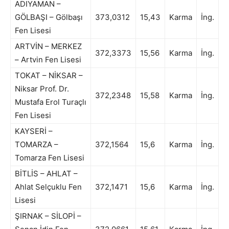
ADIYAMAN –
GÖLBAŞI – Gölbaşı
373,0312
15,43
Karma
İng.
Fen Lisesi
ARTVİN – MERKEZ
372,3373
15,56
Karma
İng.
– Artvin Fen Lisesi
TOKAT – NİKSAR –
Niksar Prof. Dr.
372,2348
15,58
Karma
İng.
Mustafa Erol Turaçlı
Fen Lisesi
KAYSERİ –
TOMARZA –
372,1564
15,6
Karma
İng.
Tomarza Fen Lisesi
BİTLİS – AHLAT –
Ahlat Selçuklu Fen
372,1471
15,6
Karma
İng.
Lisesi
ŞIRNAK – SİLOPİ –