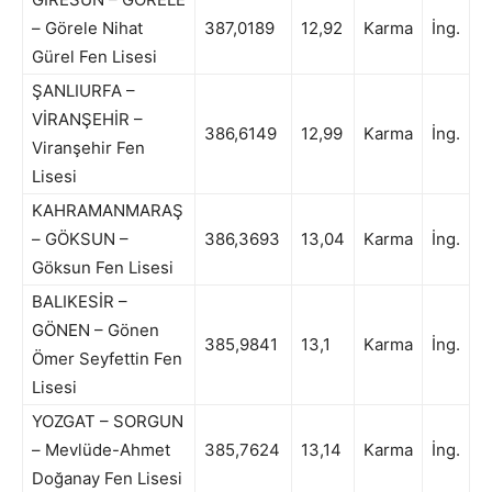
– Görele Nihat
387,0189
12,92
Karma
İng.
Gürel Fen Lisesi
ŞANLIURFA –
VİRANŞEHİR –
386,6149
12,99
Karma
İng.
Viranşehir Fen
Lisesi
KAHRAMANMARAŞ
– GÖKSUN –
386,3693
13,04
Karma
İng.
Göksun Fen Lisesi
BALIKESİR –
GÖNEN – Gönen
385,9841
13,1
Karma
İng.
Ömer Seyfettin Fen
Lisesi
YOZGAT – SORGUN
– Mevlüde-Ahmet
385,7624
13,14
Karma
İng.
Doğanay Fen Lisesi