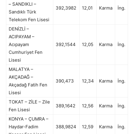
– SANDIKLI –
392,3982
12,01
Karma
İng.
Sandıklı Türk
Telekom Fen Lisesi
DENİZLİ –
ACIPAYAM –
Acıpayam
392,1544
12,05
Karma
İng.
Cumhuriyet Fen
Lisesi
MALATYA –
AKÇADAĞ –
390,473
12,34
Karma
İng.
Akçadağ Fatih Fen
Lisesi
TOKAT – ZİLE – Zile
389,1642
12,56
Karma
İng.
Fen Lisesi
KONYA – ÇUMRA –
Haydar-Fadim
388,9824
12,59
Karma
İng.