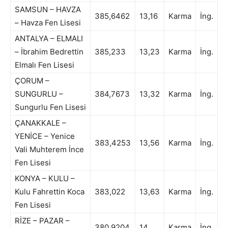
SAMSUN – HAVZA
385,6462
13,16
Karma
İng.
– Havza Fen Lisesi
ANTALYA – ELMALI
– İbrahim Bedrettin
385,233
13,23
Karma
İng.
Elmalı Fen Lisesi
ÇORUM –
SUNGURLU –
384,7673
13,32
Karma
İng.
Sungurlu Fen Lisesi
ÇANAKKALE –
YENİCE – Yenice
383,4253
13,56
Karma
İng.
Vali Muhterem İnce
Fen Lisesi
KONYA – KULU –
Kulu Fahrettin Koca
383,022
13,63
Karma
İng.
Fen Lisesi
RİZE – PAZAR –
380,9204
14
Karma
İng.