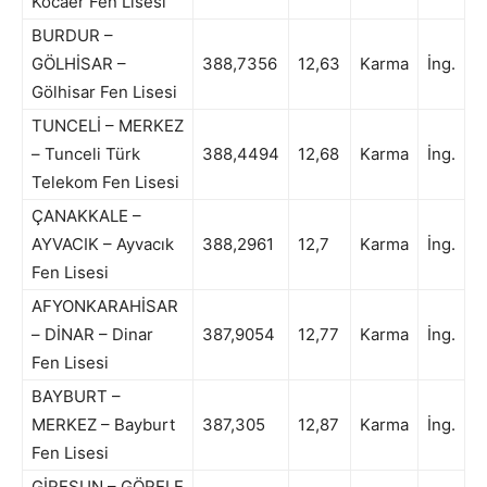
Kocaer Fen Lisesi
BURDUR –
GÖLHİSAR –
388,7356
12,63
Karma
İng.
Gölhisar Fen Lisesi
TUNCELİ – MERKEZ
– Tunceli Türk
388,4494
12,68
Karma
İng.
Telekom Fen Lisesi
ÇANAKKALE –
AYVACIK – Ayvacık
388,2961
12,7
Karma
İng.
Fen Lisesi
AFYONKARAHİSAR
– DİNAR – Dinar
387,9054
12,77
Karma
İng.
Fen Lisesi
BAYBURT –
MERKEZ – Bayburt
387,305
12,87
Karma
İng.
Fen Lisesi
GİRESUN – GÖRELE