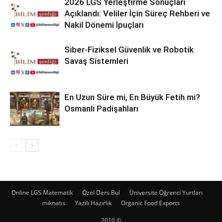
2026 LGS Yerleştirme Sonuçları
Açıklandı: Veliler İçin Süreç Rehberi ve
Nakil Dönemi İpuçları
Siber-Fiziksel Güvenlik ve Robotik
Savaş Sistemleri
En Uzun Süre mi, En Büyük Fetih mi?
Osmanlı Padişahları
Online LGS Matematik
Özel Ders Bul
Üniversite Öğrenci Yurtları
mıknatıs
Yazılı Hazırlık
Organic Food Exports
2010 ©