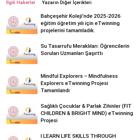
İlgili Haberler
Yazarın Diğer İçerikleri
Bahçeşehir Koleji’nde 2025-2026
eğitim öğretim yılı için eTwinning
projelerini tamamladık.
Su Tasarrufu Meraklıları: Öğrencilerin
Soruları Uzmanları Şaşırttı
Mindful Explorers – Mindfulness
Explorers eTwinning Projesi
Tamamlandı
Sağlıklı Çocuklar & Parlak Zihinler (FIT
CHILDREN & BRIGHT MIND) eTwinning
Projesi
I LEARN LIFE SKILLS THROUGH