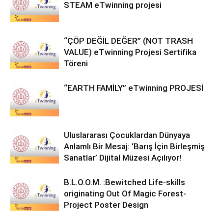
STEAM eTwinning projesi
“ÇÖP DEĞİL DEĞER” (NOT TRASH
VALUE) eTwinning Projesi Sertifika
Töreni
“EARTH FAMİLY” eTwinning PROJESİ
Uluslararası Çocuklardan Dünyaya
Anlamlı Bir Mesaj: ‘Barış İçin Birleşmiş
Sanatlar’ Dijital Müzesi Açılıyor!
B.L.O.O.M. :Bewitched Life-skills
originating Out Of Magic Forest-
Project Poster Design