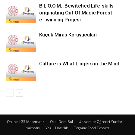
B.L.O.O.M. :Bewitched Life-skills
originating Out Of Magic Forest
eTwinning Projesi
Küçük Miras Koruyucuları
Culture is What Lingers in the Mind
Online LGS Matematik
Özel Ders Bul
Üniversite Öğrenci Yurtları
mıknatıs
Yazılı Hazırlık
Organic Food Exports