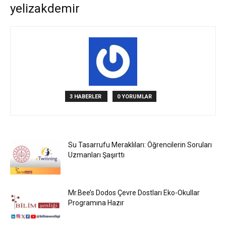
yelizakdemir
3 HABERLER
0 YORUMLAR
Su Tasarrufu Meraklıları: Öğrencilerin Soruları
Uzmanları Şaşırttı
Mr.Bee’s Dodos Çevre Dostları Eko-Okullar
Programına Hazır