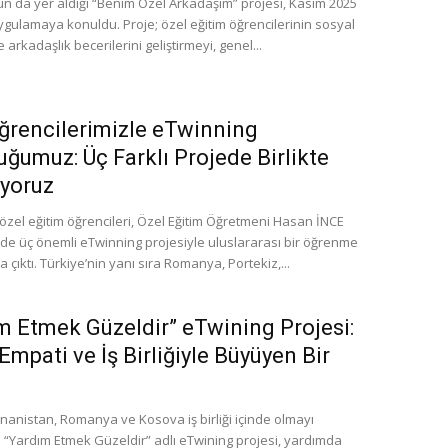
 da yer aldığı “Benim Özel Arkadaşım” projesi, Kasım 2025
uygulamaya konuldu. Proje; özel eğitim öğrencilerinin sosyal
e arkadaşlık becerilerini geliştirmeyi, genel...
ğrencilerimizle eTwinning
uğumuz: Üç Farklı Projede Birlikte
yoruz
zel eğitim öğrencileri, Özel Eğitim Öğretmeni Hasan İNCE
nde üç önemli eTwinning projesiyle uluslararası bir öğrenme
 çıktı. Türkiye’nin yanı sıra Romanya, Portekiz,...
m Etmek Güzeldir” eTwining Projesi:
Empati ve İş Birliğiyle Büyüyen Bir
unanistan, Romanya ve Kosova iş birliği içinde olmayı
“Yardım Etmek Güzeldir” adlı eTwining projesi, yardımda