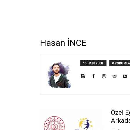
Hasan İNCE
15 HABERLER
0 YORUML
Özel E
Arkada