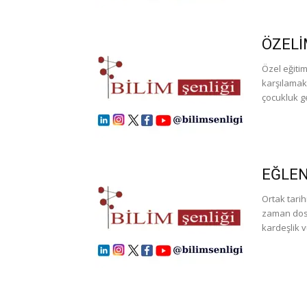
ÖZELİ
Özel eğitim
karşılamak 
çocukluk g
EĞLEN
Ortak tarih
zaman dosta
kardeşlik 