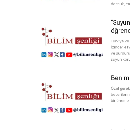
dostluk, em
“Suyun
öğrenc
Türkiye ve
İzinde” eT
ve sürdürül
suyun koru
Benim 
Özel gerek
becerilerin
bir öneme 