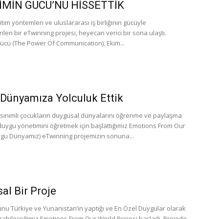
ŞİMİN GÜCÜ’NÜ HİSSETTİK
ğitim yöntemleri ve uluslararası iş birliğinin gücüyle
rilen bir eTwinning projesi, heyecan verici bir sona ulaştı.
 Gücü (The Power Of Communication), Ekim...
Dünyamıza Yolculuk Ettik
sinimli çocukların duygusal dünyalarını öğrenme ve paylaşma
duygu yönetimini öğretmek için başlattığımız Emotions From Our
gu Dünyamız) eTwinning projemizin sonuna...
al Bir Proje
nu Türkiye ve Yunanistan’ın yaptığı ve En Özel Duygular olarak
rabileceğimiz Emotions From Our World Projesi başladı. Projede