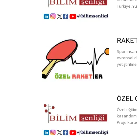
Türkiye, Y
RAKET
Spor insan 
evrensel d
yetiştirilm
ÖZEL 
Özel eğiti
kazandırma
Proje kuru