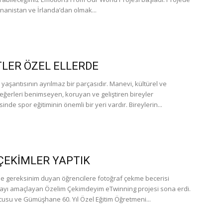
unanistan ve İrlanda’dan olmak...
LER ÖZEL ELLERDE
yaşantısının ayrılmaz bir parçasıdır. Manevi, kültürel ve
eğerleri benimseyen, koruyan ve geliştiren bireyler
esinde spor eğitiminin önemli bir yeri vardır. Bireylerin...
ÇEKİMLER YAPTIK
me gereksinim duyan öğrencilere fotoğraf çekme becerisi
yı amaçlayan Özelim Çekimdeyim eTwinning projesi sona erdi.
cusu ve Gümüşhane 60. Yıl Özel Eğitim Öğretmeni...