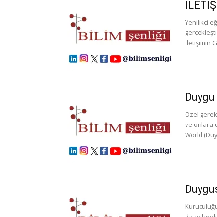
İLETİ
Yenilikçi e
gerçekleşti
İletişimin
Duygu 
Özel gerek
ve onlara 
World (Duy
Duygus
Kuruculuğu
da adlandı