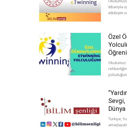
Okulumuzun
itibarıyla 
etkileşim v
Özel Ö
Yolcul
Öğreni
Okulumuz ö
rehberliği
yolculuğuna
“Yardı
Sevgi, 
Dünya
Türkiye, Y
amaçlayan 