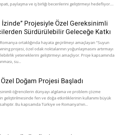
pati, paylaşma ve iş birliği becerilerini geliştirmeyi hedefliyor....
 İzinde” Projesiyle Özel Gereksinimli
ilerden Sürdürülebilir Geleceğe Katkı
 Romanya ortaklığında hayata geçirilmeyi amaçlayan “Suyun
wining projesi, özel odak noktalarının yoğunlaşmasını artırmayı
ebilirlik yeteneklerini geliştirmeyi amaçlıyor. Proje kapsamında
nması, su...
Özel Doğam Projesi Başladı
sinimli öğrencilerin dünyayı algılama ve problem çözme
in geliştirilmesinde fen ve doğa etkinliklerinin kullanımı büyük
sahiptir. Bu kapsamda Türkiye ve Romanya’nın...