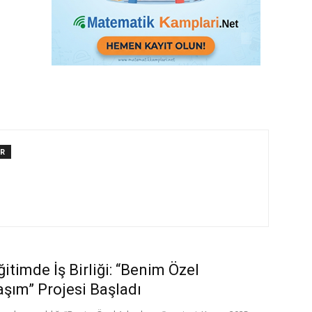
AR
ğitimde İş Birliği: “Benim Özel
şım” Projesi Başladı