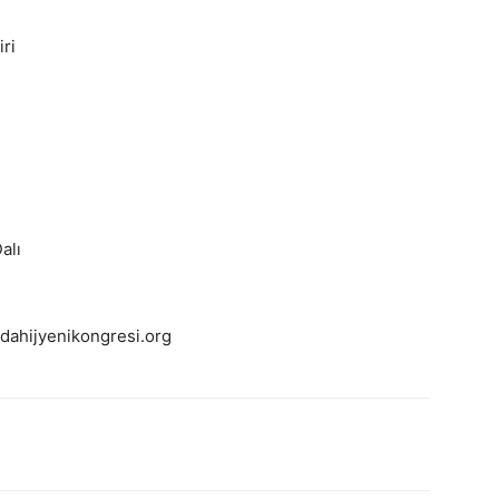
ri
alı
idahijyenikongresi.org