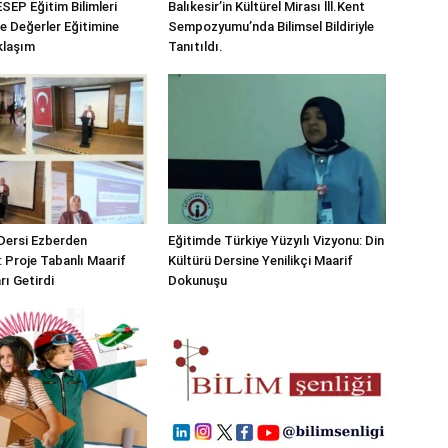
SEP Eğitim Bilimleri
Balıkesir’in Kültürel Mirası lll.Kent
e Değerler Eğitimine
Sempozyumu’nda Bilimsel Bildiriyle
klaşım
Tanıtıldı.
 Dersi Ezberden
Eğitimde Türkiye Yüzyılı Vizyonu: Din
: Proje Tabanlı Maarif
Kültürü Dersine Yenilikçi Maarif
rı Getirdi
Dokunuşu