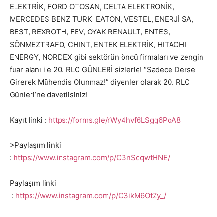
ELEKTRİK, FORD OTOSAN, DELTA ELEKTRONİK,
MERCEDES BENZ TURK, EATON, VESTEL, ENERJİ SA,
BEST, REXROTH, FEV, OYAK RENAULT, ENTES,
SÖNMEZTRAFO, CHINT, ENTEK ELEKTRİK, HITACHI
ENERGY, NORDEX gibi sektörün öncü firmaları ve zengin
fuar alanı ile 20. RLC GÜNLERİ sizlerle! “Sadece Derse
Girerek Mühendis Olunmaz!” diyenler olarak 20. RLC
Günleri’ne davetlisiniz!
Kayıt linki :
https://forms.gle/rWy4hvf6LSgg6PoA8
>Paylaşım linki
:
https://www.instagram.com/p/C3nSqqwtHNE/
Paylaşım linki
:
https://www.instagram.com/p/C3ikM6OtZy_/