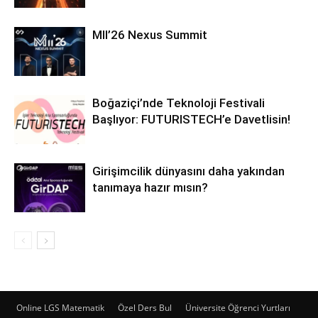
MII’26 Nexus Summit
Boğaziçi’nde Teknoloji Festivali
Başlıyor: FUTURISTECH’e Davetlisin!
Girişimcilik dünyasını daha yakından
tanımaya hazır mısın?
Online LGS Matematik
Özel Ders Bul
Üniversite Öğrenci Yurtları