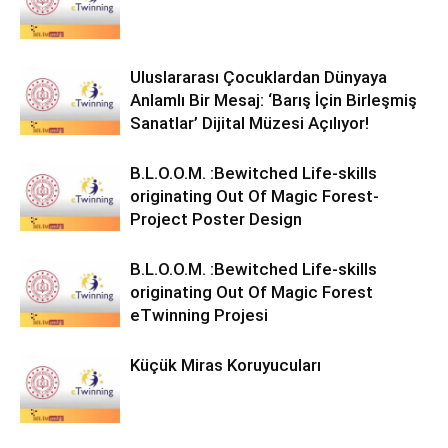
Uluslararası Çocuklardan Dünyaya
Anlamlı Bir Mesaj: ‘Barış İçin Birleşmiş
Sanatlar’ Dijital Müzesi Açılıyor!
B.L.O.O.M. :Bewitched Life-skills
originating Out Of Magic Forest-
Project Poster Design
B.L.O.O.M. :Bewitched Life-skills
originating Out Of Magic Forest
eTwinning Projesi
Küçük Miras Koruyucuları