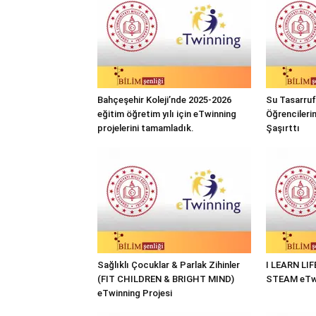
Bahçeşehir Koleji’nde 2025-2026
Su Tasarrufu
eğitim öğretim yılı için eTwinning
Öğrencileri
projelerini tamamladık.
Şaşırttı
Sağlıklı Çocuklar & Parlak Zihinler
I LEARN LI
(FIT CHILDREN & BRIGHT MIND)
STEAM eTwi
eTwinning Projesi