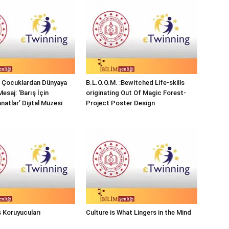
ı Çocuklardan Dünyaya
B.L.O.O.M. :Bewitched Life-skills
Mesaj: ‘Barış İçin
originating Out Of Magic Forest-
natlar’ Dijital Müzesi
Project Poster Design
 Koruyucuları
Culture is What Lingers in the Mind