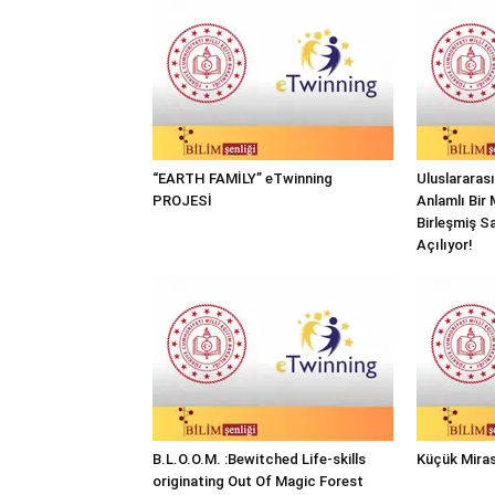
“EARTH FAMİLY” eTwinning
Uluslararas
PROJESİ
Anlamlı Bir 
Birleşmiş Sa
Açılıyor!
B.L.O.O.M. :Bewitched Life-skills
Küçük Miras
originating Out Of Magic Forest