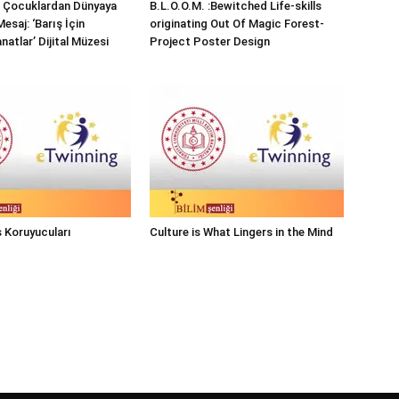
ı Çocuklardan Dünyaya
B.L.O.O.M. :Bewitched Life-skills
Mesaj: ‘Barış İçin
originating Out Of Magic Forest-
natlar’ Dijital Müzesi
Project Poster Design
 Koruyucuları
Culture is What Lingers in the Mind