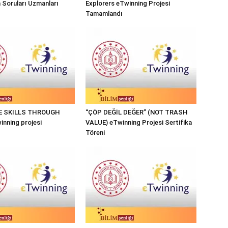
n Soruları Uzmanları
Explorers eTwinning Projesi
Tamamlandı
FE SKILLS THROUGH
“ÇÖP DEĞİL DEĞER” (NOT TRASH
nning projesi
VALUE) eTwinning Projesi Sertifika
Töreni