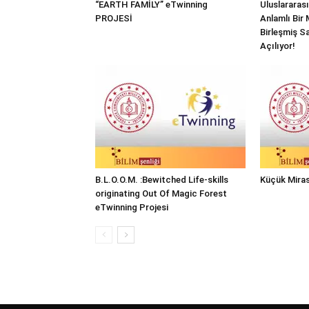
“EARTH FAMİLY” eTwinning
Uluslararas
PROJESİ
Anlamlı Bir 
Birleşmiş Sa
Açılıyor!
B.L.O.O.M. :Bewitched Life-skills
Küçük Miras
originating Out Of Magic Forest
eTwinning Projesi