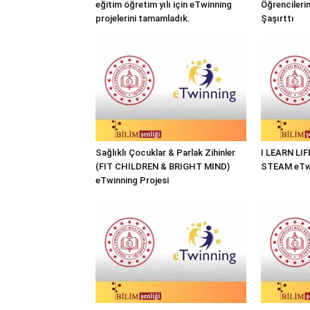
eğitim öğretim yılı için eTwinning
Öğrencileri
projelerini tamamladık.
Şaşırttı
Sağlıklı Çocuklar & Parlak Zihinler
I LEARN LI
(FIT CHILDREN & BRIGHT MIND)
STEAM eTwi
eTwinning Projesi