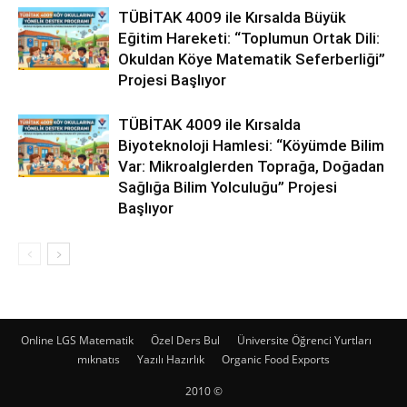
TÜBİTAK 4009 ile Kırsalda Büyük
Eğitim Hareketi: “Toplumun Ortak Dili:
Okuldan Köye Matematik Seferberliği”
Projesi Başlıyor
TÜBİTAK 4009 ile Kırsalda
Biyoteknoloji Hamlesi: “Köyümde Bilim
Var: Mikroalglerden Toprağa, Doğadan
Sağlığa Bilim Yolculuğu” Projesi
Başlıyor
Online LGS Matematik
Özel Ders Bul
Üniversite Öğrenci Yurtları
mıknatıs
Yazılı Hazırlık
Organic Food Exports
2010 ©