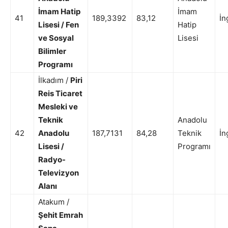
İmam Hatip
İmam
41
189,3392
83,12
İn
Lisesi / Fen
Hatip
ve Sosyal
Lisesi
Bilimler
Programı
İlkadım /
Piri
Reis Ticaret
Mesleki ve
Teknik
Anadolu
42
Anadolu
187,7131
84,28
Teknik
İn
Lisesi /
Programı
Radyo-
Televizyon
Alanı
Atakum /
Şehit Emrah