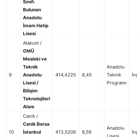
Sınıfı
Bulunan
Anadolu
İmam Hatip
Lisesi
Atakum /
OMÜ
Mesleki ve
Teknik
Anadolu
9
Anadolu
414,4225
8,45
Teknik
İn
Lisesi /
Programı
Bilişim
Teknolojileri
Alanı
Canik /
Canik Borsa
Anadolu
10
İstanbul
413,5206
8,56
İn
Lisesi