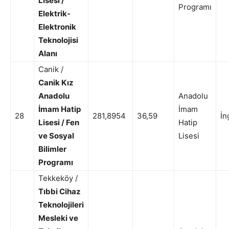
Lisesi /
Programı
Elektrik-
Elektronik
Teknolojisi
Alanı
Canik /
Canik Kız
Anadolu
Anadolu
İmam Hatip
İmam
28
281,8954
36,59
İn
Lisesi / Fen
Hatip
ve Sosyal
Lisesi
Bilimler
Programı
Tekkeköy /
Tıbbi Cihaz
Teknolojileri
Mesleki ve