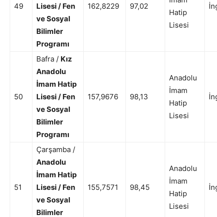
49
Lisesi / Fen
162,8229
97,02
İn
Hatip
ve Sosyal
Lisesi
Bilimler
Programı
Bafra /
Kız
Anadolu
Anadolu
İmam Hatip
İmam
50
Lisesi / Fen
157,9676
98,13
İn
Hatip
ve Sosyal
Lisesi
Bilimler
Programı
Çarşamba /
Anadolu
Anadolu
İmam Hatip
İmam
51
Lisesi / Fen
155,7571
98,45
İn
Hatip
ve Sosyal
Lisesi
Bilimler