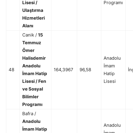
Lisesi /
Programı
Ulaştırma
Hizmetleri
Alanı
Canik /
15
Temmuz
Ömer
Halisdemir
Anadolu
Anadolu
İmam
48
164,3967
96,58
İn
İmam Hatip
Hatip
Lisesi / Fen
Lisesi
ve Sosyal
Bilimler
Programı
Bafra /
Anadolu
Anadolu
İmam Hatip
İmam