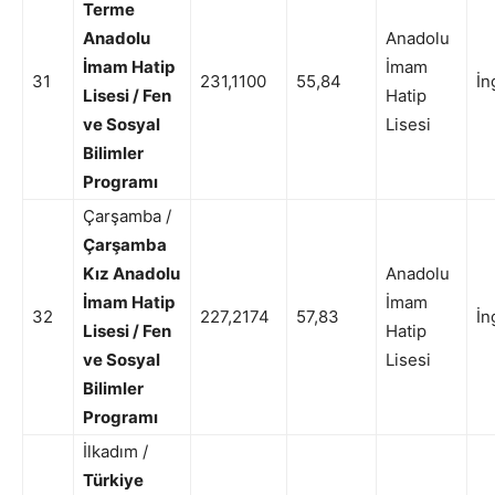
Terme
Anadolu
Anadolu
İmam Hatip
İmam
31
231,1100
55,84
İn
Lisesi / Fen
Hatip
ve Sosyal
Lisesi
Bilimler
Programı
Çarşamba /
Çarşamba
Kız Anadolu
Anadolu
İmam Hatip
İmam
32
227,2174
57,83
İn
Lisesi / Fen
Hatip
ve Sosyal
Lisesi
Bilimler
Programı
İlkadım /
Türkiye