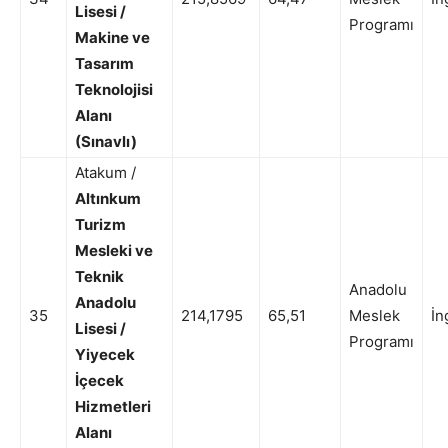
Lisesi /
Programı
Makine ve
Tasarım
Teknolojisi
Alanı
(Sınavlı)
Atakum /
Altınkum
Turizm
Mesleki ve
Teknik
Anadolu
Anadolu
35
214,1795
65,51
Meslek
İn
Lisesi /
Programı
Yiyecek
İçecek
Hizmetleri
Alanı