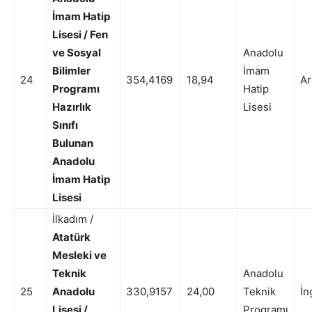
İmam Hatip
Lisesi / Fen
ve Sosyal
Anadolu
Bilimler
İmam
24
354,4169
18,94
Ar
Programı
Hatip
Hazırlık
Lisesi
Sınıfı
Bulunan
Anadolu
İmam Hatip
Lisesi
İlkadım /
Atatürk
Mesleki ve
Teknik
Anadolu
25
Anadolu
330,9157
24,00
Teknik
İn
Lisesi /
Programı