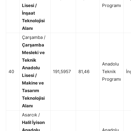
Lisesi /
Programı
İnşaat
Teknolojisi
Alanı
Çarşamba /
Çarşamba
Mesleki ve
Teknik
Anadolu
Anadolu
40
191,5957
81,46
Teknik
İn
Lisesi /
Programı
Makine ve
Tasarım
Teknolojisi
Alanı
Asarcık /
Halil İyison
Anadolu
Anadolu