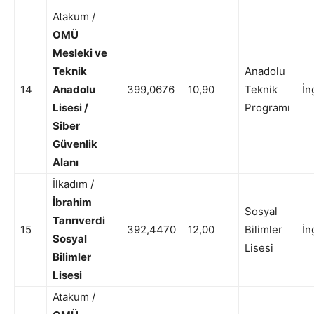
Atakum /
OMÜ
Mesleki ve
Teknik
Anadolu
14
Anadolu
399,0676
10,90
Teknik
İn
Lisesi /
Programı
Siber
Güvenlik
Alanı
İlkadım /
İbrahim
Sosyal
Tanrıverdi
15
392,4470
12,00
Bilimler
İn
Sosyal
Lisesi
Bilimler
Lisesi
Atakum /