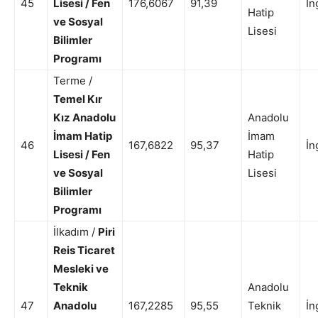
45
Lisesi / Fen
176,6067
91,39
İn
Hatip
ve Sosyal
Lisesi
Bilimler
Programı
Terme /
Temel Kır
Kız Anadolu
Anadolu
İmam Hatip
İmam
46
167,6822
95,37
İn
Lisesi / Fen
Hatip
ve Sosyal
Lisesi
Bilimler
Programı
İlkadım /
Piri
Reis Ticaret
Mesleki ve
Teknik
Anadolu
47
Anadolu
167,2285
95,55
Teknik
İn