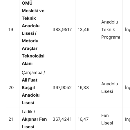
OMÜ
Mesleki ve
Teknik
Anadolu
Anadolu
19
383,9517
13,46
Teknik
İn
Lisesi /
Programı
Motorlu
Araçlar
Teknolojisi
Alanı
Çarşamba /
Ali Fuat
Anadolu
20
Başgil
367,9052
16,38
İn
Lisesi
Anadolu
Lisesi
Ladik /
Fen
21
Akpınar Fen
367,4241
16,47
İn
Lisesi
Lisesi