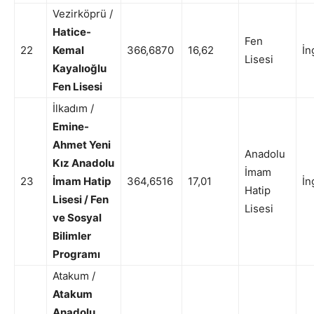
Vezirköprü /
Hatice-
Fen
22
Kemal
366,6870
16,62
İn
Lisesi
Kayalıoğlu
Fen Lisesi
İlkadım /
Emine-
Ahmet Yeni
Anadolu
Kız Anadolu
İmam
23
İmam Hatip
364,6516
17,01
İn
Hatip
Lisesi / Fen
Lisesi
ve Sosyal
Bilimler
Programı
Atakum /
Atakum
Anadolu