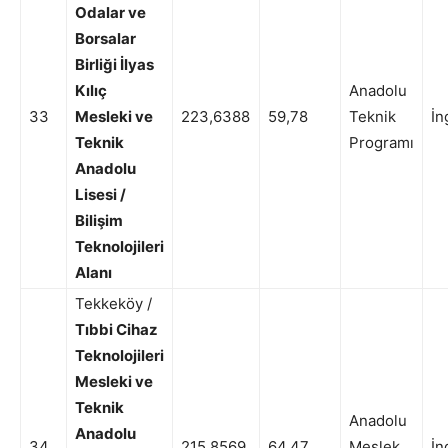
Odalar ve
Borsalar
Birliği İlyas
Kılıç
Anadolu
33
Mesleki ve
223,6388
59,78
Teknik
İn
Teknik
Programı
Anadolu
Lisesi /
Bilişim
Teknolojileri
Alanı
Tekkeköy /
Tıbbi Cihaz
Teknolojileri
Mesleki ve
Teknik
Anadolu
Anadolu
34
215,8569
64,47
Meslek
İn