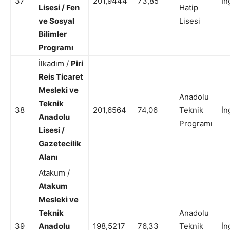
37
201,9444
73,85
İn
Lisesi / Fen
Hatip
ve Sosyal
Lisesi
Bilimler
Programı
İlkadım /
Piri
Reis Ticaret
Mesleki ve
Anadolu
Teknik
38
201,6564
74,06
Teknik
İn
Anadolu
Programı
Lisesi /
Gazetecilik
Alanı
Atakum /
Atakum
Mesleki ve
Teknik
Anadolu
39
Anadolu
198,5217
76,33
Teknik
İn