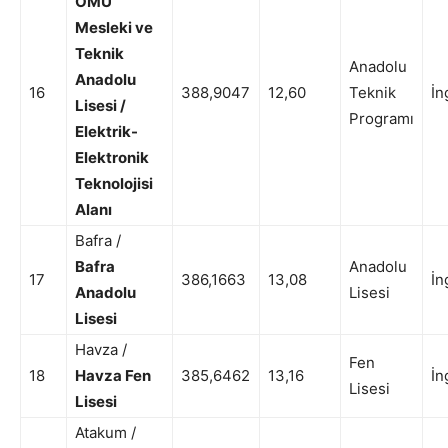
OMÜ
Mesleki ve
Teknik
Anadolu
Anadolu
16
388,9047
12,60
Teknik
İn
Lisesi /
Programı
Elektrik-
Elektronik
Teknolojisi
Alanı
Bafra /
Bafra
Anadolu
17
386,1663
13,08
İn
Anadolu
Lisesi
Lisesi
Havza /
Fen
18
Havza Fen
385,6462
13,16
İn
Lisesi
Lisesi
Atakum /