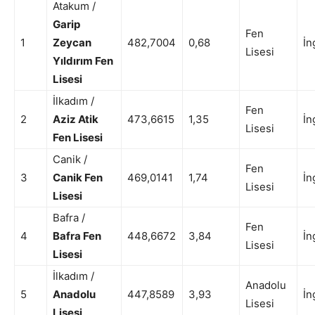
Atakum /
Garip
Fen
1
Zeycan
482,7004
0,68
İn
Lisesi
Yıldırım Fen
Lisesi
İlkadım /
Fen
2
Aziz Atik
473,6615
1,35
İn
Lisesi
Fen Lisesi
Canik /
Fen
3
Canik Fen
469,0141
1,74
İn
Lisesi
Lisesi
Bafra /
Fen
4
Bafra Fen
448,6672
3,84
İn
Lisesi
Lisesi
İlkadım /
Anadolu
5
Anadolu
447,8589
3,93
İn
Lisesi
Lisesi