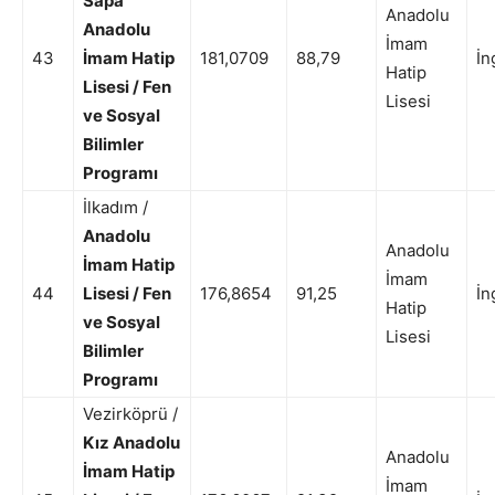
Sapa
Anadolu
Anadolu
İmam
43
İmam Hatip
181,0709
88,79
İn
Hatip
Lisesi / Fen
Lisesi
ve Sosyal
Bilimler
Programı
İlkadım /
Anadolu
Anadolu
İmam Hatip
İmam
44
Lisesi / Fen
176,8654
91,25
İn
Hatip
ve Sosyal
Lisesi
Bilimler
Programı
Vezirköprü /
Kız Anadolu
Anadolu
İmam Hatip
İmam