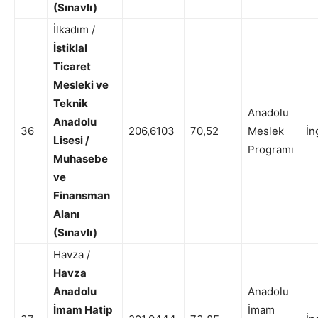
(Sınavlı)
İlkadım /
İstiklal
Ticaret
Mesleki ve
Teknik
Anadolu
Anadolu
36
206,6103
70,52
Meslek
İn
Lisesi /
Programı
Muhasebe
ve
Finansman
Alanı
(Sınavlı)
Havza /
Havza
Anadolu
Anadolu
İmam Hatip
İmam