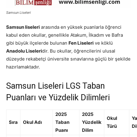
Samsun Liseleri
Samsun liseleri
arasında en yüksek puanlarla öğrenci
kabul eden okullar, genellikle Atakum, İlkadım ve Bafra
gibi büyük ilçelerde bulunan
Fen Liseleri
ve köklü
Anadolu Liseleri
dir. Bu okullar, öğrencilerini ulusal
düzeyde rekabetçi üniversite sınavlarına güçlü bir şekilde
hazırlamaktadır.
Samsun Liseleri LGS Taban
Puanları ve Yüzdelik Dilimleri
2025
2025
Okul
Ya
Sıra
Okul Adı
Taban
Yüzdelik
Türü
Di
Puanı
Dilim