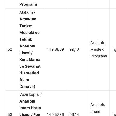
Programı
Atakum /
Altınkum
Turizm
Mesleki ve
Teknik
Anadolu
Anadolu
52
149,8869
99,10
Meslek
İn
Lisesi /
Programı
Konaklama
ve Seyahat
Hizmetleri
Alanı
(Sınavlı)
Vezirköprü /
Anadolu
Anadolu
İmam Hatip
İmam
53
Lisesi / Fen
149,5786
99,14
İn