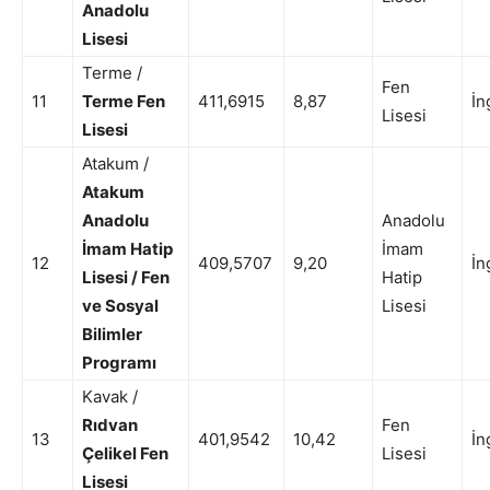
Anadolu
Lisesi
Terme /
Fen
11
Terme Fen
411,6915
8,87
İn
Lisesi
Lisesi
Atakum /
Atakum
Anadolu
Anadolu
İmam Hatip
İmam
12
409,5707
9,20
İn
Lisesi / Fen
Hatip
ve Sosyal
Lisesi
Bilimler
Programı
Kavak /
Rıdvan
Fen
13
401,9542
10,42
İn
Çelikel Fen
Lisesi
Lisesi