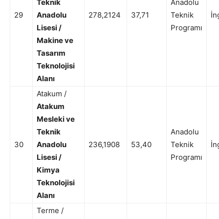
Teknik
Anadolu
29
Anadolu
278,2124
37,71
Teknik
İn
Lisesi /
Programı
Makine ve
Tasarım
Teknolojisi
Alanı
Atakum /
Atakum
Mesleki ve
Teknik
Anadolu
30
Anadolu
236,1908
53,40
Teknik
İn
Lisesi /
Programı
Kimya
Teknolojisi
Alanı
Terme /