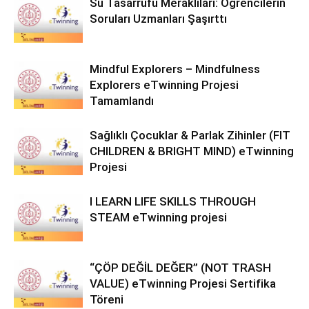
Su Tasarrufu Meraklıları: Öğrencilerin
Soruları Uzmanları Şaşırttı
Mindful Explorers – Mindfulness
Explorers eTwinning Projesi
Tamamlandı
Sağlıklı Çocuklar & Parlak Zihinler (FIT
CHILDREN & BRIGHT MIND) eTwinning
Projesi
I LEARN LIFE SKILLS THROUGH
STEAM eTwinning projesi
“ÇÖP DEĞİL DEĞER” (NOT TRASH
VALUE) eTwinning Projesi Sertifika
Töreni