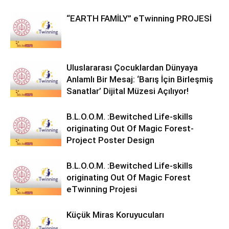
“EARTH FAMİLY” eTwinning PROJESİ
Uluslararası Çocuklardan Dünyaya
Anlamlı Bir Mesaj: ‘Barış İçin Birleşmiş
Sanatlar’ Dijital Müzesi Açılıyor!
B.L.O.O.M. :Bewitched Life-skills
originating Out Of Magic Forest-
Project Poster Design
B.L.O.O.M. :Bewitched Life-skills
originating Out Of Magic Forest
eTwinning Projesi
Küçük Miras Koruyucuları