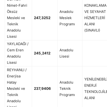
Nimet-Fahri
KONAKLAMA
Öksüz
Anadolu
VE SEYAHAT
Mesleki ve
247,3252
Meslek
HİZMETLERİ
Teknik
Programı
ALANI
Anadolu
(SINAVLI)
Lisesi
YAYLADAĞI /
Cem Eren
Anadolu
245,2412
Anadolu
Lisesi
Lisesi
REYHANLI /
Enerjisa
YENİLENEBİL
Hatay
Anadolu
ENERJİ
Mesleki ve
237,9406
Teknik
TEKNOLOJİL
Teknik
Programı
ALANI
Anadolu