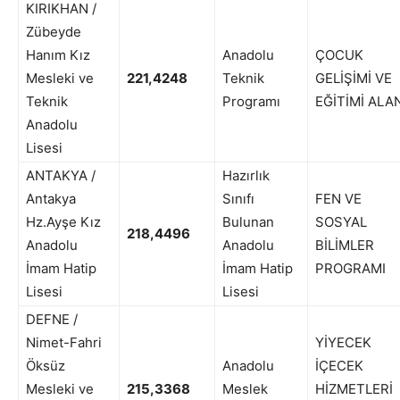
KIRIKHAN /
Zübeyde
Hanım Kız
Anadolu
ÇOCUK
Mesleki ve
221,4248
Teknik
GELİŞİMİ VE
Teknik
Programı
EĞİTİMİ ALA
Anadolu
Lisesi
ANTAKYA /
Hazırlık
Antakya
Sınıfı
FEN VE
Hz.Ayşe Kız
Bulunan
SOSYAL
218,4496
Anadolu
Anadolu
BİLİMLER
İmam Hatip
İmam Hatip
PROGRAMI
Lisesi
Lisesi
DEFNE /
Nimet-Fahri
YİYECEK
Öksüz
Anadolu
İÇECEK
Mesleki ve
215,3368
Meslek
HİZMETLERİ