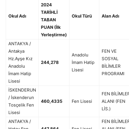
2024
TARİHLİ
Okul Adı
Okul Türü
Alan Adı
TABAN
PUAN (İlk
Yerleştirme)
ANTAKYA /
Antakya
FEN VE
Anadolu
Hz.Ayşe Kız
SOSYAL
244,278
İmam Hatip
Anadolu
BİLİMLER
Lisesi
İmam Hatip
PROGRAMI
Lisesi
İSKENDERUN
FEN BİLİMLE
/ İskenderun
460,4335
Fen Lisesi
ALANI (FEN
Tosçelik Fen
LİS.)
Lisesi
ANTAKYA /
FEN BİLİMLE
Hatay Fen
447,864
Fen Lisesi
ALANI (FEN