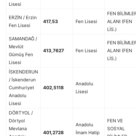
Lisesi
FEN BİLİMLE
ERZİN / Erzin
417,53
Fen Lisesi
ALANI (FEN
Fen Lisesi
LİS.)
SAMANDAĞ /
FEN BİLİMLE
Mevlüt
413,7627
Fen Lisesi
ALANI (FEN
Gümüş Fen
LİS.)
Lisesi
İSKENDERUN
/ İskenderun
Anadolu
Cumhuriyet
402,5118
Lisesi
Anadolu
Lisesi
DÖRTYOL /
Dörtyol
FEN VE
Anadolu
Mevlana
SOSYAL
401,2728
İmam Hatip