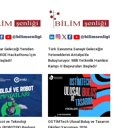
ar Geleceği Yeniden
Türk Savunma Sanayii Geleceğin
 BİGE Hackathonu İçin
Yeteneklerini Antalya’da
Başladı!
Buluşturuyor: Milli Yetkinlik Hamlesi
Kampı-II Başvuruları Başladı!
ot ve Teknoloji
OSTİMTech Ulusal Buluş ve Tasarım
rı (ROBOTEK) Başlıyor
Fikirleri Yarışması 2026