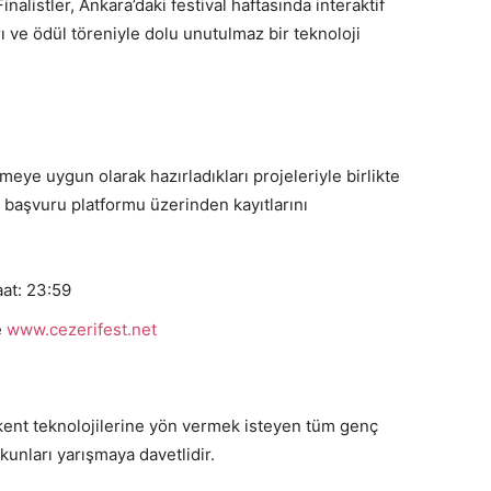
nalistler, Ankara’daki festival haftasında interaktif
ı ve ödül töreniyle dolu unutulmaz bir teknoloji
eye uygun olarak hazırladıkları projeleriyle birlikte
başvuru platformu üzerinden kayıtlarını
at: 23:59
e
www.cezerifest.net
ı kent teknolojilerine yön vermek isteyen tüm genç
kunları yarışmaya davetlidir.