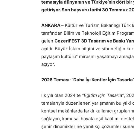
temasıyla dünyanın ve Türkiye’nin dört bir 
getiriyor. Son başvuru tarihi 30 Temmuz 2
ANKARA –
Kültür ve Turizm Bakanlığı Türk İ
tarafından Bilim ve Teknoloji Eğitim Progr
gelen
CezeriFEST 3D Tasarım ve Baskı Yar
açıldı. Büyük İslam bilgini ve sibunetiğin k
paylaşım kültürü” mirasını yaşatmayı amaçlaya
açıyor.
2026 Teması: “Daha İyi Kentler İçin Tasarla
İlk yılı olan 2024’te
“Eğitim İçin Tasarla”
, 20
temalarıyla düzenlenen yarışmanın bu yılki 
kentsel mekânlarda farklı kullanıcı grupları
sağlayan, kamusal hayata eşit katılımı destek
şehir dinamiklerine yenilikçi çözümler sunan