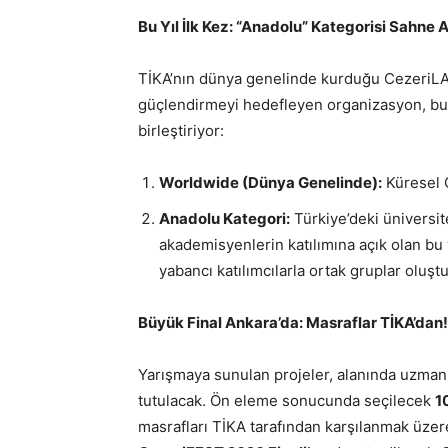
Bu Yıl İlk Kez: “Anadolu” Kategorisi Sahne A
TİKA’nın dünya genelinde kurduğu CezeriLAB
güçlendirmeyi hedefleyen organizasyon, bu y
birleştiriyor:
Worldwide (Dünya Genelinde):
Küresel C
Anadolu Kategori:
Türkiye’deki üniversi
akademisyenlerin katılımına açık olan bu
yabancı katılımcılarla ortak gruplar oluş
Büyük Final Ankara’da: Masraflar TİKA’dan!
Yarışmaya sunulan projeler, alanında uzman j
tutulacak. Ön eleme sonucunda seçilecek
1
masrafları TİKA tarafından karşılanmak üze