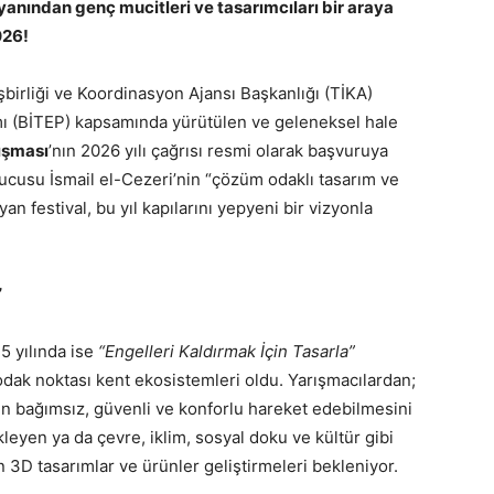
yanından genç mucitleri ve tasarımcıları bir araya
026!
şbirliği ve Koordinasyon Ajansı Başkanlığı (TİKA)
amı (BİTEP) kapsamında yürütülen ve geleneksel hale
ışması
’nın 2026 yılı çağrısı resmi olarak başvuruya
urucusu İsmail el-Cezeri’nin “çözüm odaklı tasarım ve
n festival, bu yıl kapılarını yepyeni bir vizyonla
”
25 yılında ise
“Engelleri Kaldırmak İçin Tasarla”
odak noktası kent ekosistemleri oldu. Yarışmacılardan;
nın bağımsız, güvenli ve konforlu hareket edebilmesini
leyen ya da çevre, iklim, sosyal doku ve kültür gibi
 3D tasarımlar ve ürünler geliştirmeleri bekleniyor.