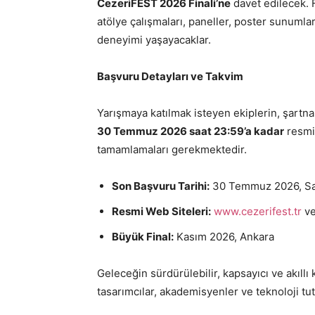
CezeriFEST 2026 Finali’ne
davet edilecek. Fi
atölye çalışmaları, paneller, poster sunumlar
deneyimi yaşayacaklar.
Başvuru Detayları ve Takvim
Yarışmaya katılmak isteyen ekiplerin, şartnam
30 Temmuz 2026 saat 23:59’a kadar
resmi 
tamamlamaları gerekmektedir.
Son Başvuru Tarihi:
30 Temmuz 2026, Sa
Resmi Web Siteleri:
www.cezerifest.tr
v
Büyük Final:
Kasım 2026, Ankara
Geleceğin sürdürülebilir, kapsayıcı ve akıll
tasarımcılar, akademisyenler ve teknoloji tut