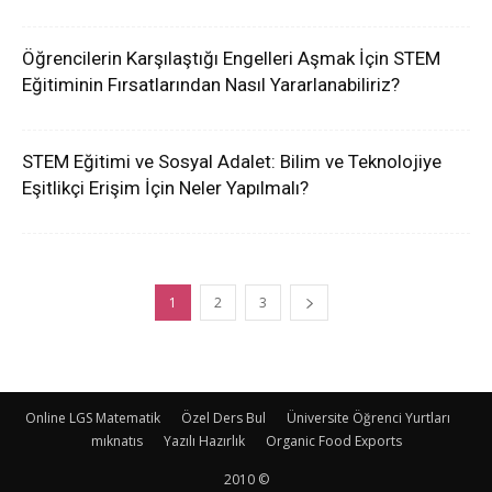
Öğrencilerin Karşılaştığı Engelleri Aşmak İçin STEM
Eğitiminin Fırsatlarından Nasıl Yararlanabiliriz?
STEM Eğitimi ve Sosyal Adalet: Bilim ve Teknolojiye
Eşitlikçi Erişim İçin Neler Yapılmalı?
1
2
3
Online LGS Matematik
Özel Ders Bul
Üniversite Öğrenci Yurtları
mıknatıs
Yazılı Hazırlık
Organic Food Exports
2010 ©