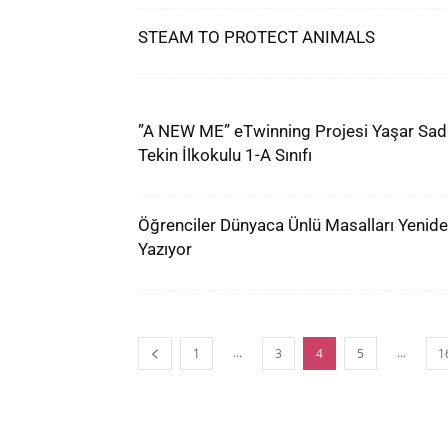
STEAM TO PROTECT ANIMALS
”A NEW ME” eTwinning Projesi Yaşar Sad
Tekin İlkokulu 1-A Sınıfı
Öğrenciler Dünyaca Ünlü Masalları Yenid
Yazıyor
...
...
1
3
4
5
1