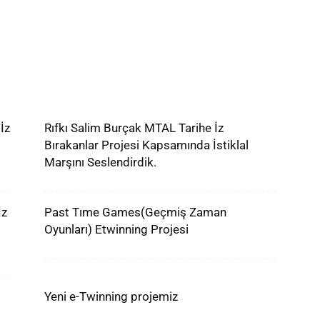
e
İz
Rıfkı Salim Burçak MTAL Tarihe İz
Bırakanlar Projesi Kapsamında İstiklal
Marşını Seslendirdik.
İz
Past Tıme Games(Geçmiş Zaman
Oyunları) Etwinning Projesi
Yeni e-Twinning projemiz