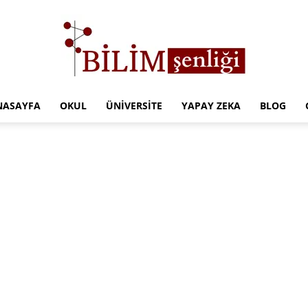
NASAYFA
OKUL
ÜNIVERSITE
YAPAY ZEKA
BLOG
Türkiye
Eğitim
Kampüsü