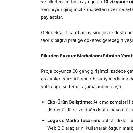
ve ülkelerden bir araya gelen
10 vizyoner ö
vermeyen girişimcilik modelleri üzerine aylar
paylaştılar.
Geleneksel ticaret anlayışını çevre dostu bi
teorik bilgiyi pratiğe dökerek geleceğin yeşi
Fikirden Pazara: Markalarını Sıfırdan Yaratt
Proje boyunca 60 genç girişimci, sadece çe
çözümleri sürdürülebilir birer iş modeline d
yolculuğu şu temel aşamalardan oluştu:
Eko-Ürün Geliştirme:
Atık malzemeleri il
dönüştürdüler ve doğa dostu inovatif ürün
Logo ve Marka Tasarımı:
Geliştirdikleri 
Web 2.0 araçlarını kullanarak özgün markala