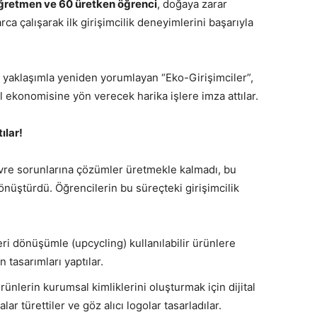
ğretmen ve 60 üretken öğrenci
, doğaya zarar
ca çalışarak ilk girişimcilik deneyimlerini başarıyla
r yaklaşımla yeniden yorumlayan “Eko-Girişimciler”,
l ekonomisine yön verecek harika işlere imza attılar.
ılar!
vre sorunlarına çözümler üretmekle kalmadı, bu
önüştürdü. Öğrencilerin bu süreçteki girişimcilik
eri dönüşümle (upcycling) kullanılabilir ürünlere
 tasarımları yaptılar.
ürünlerin kurumsal kimliklerini oluşturmak için dijital
r türettiler ve göz alıcı logolar tasarladılar.