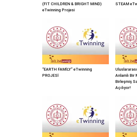
(FIT CHILDREN & BRIGHT MIND)
STEAM eTwi
eTwinning Projesi
“EARTH FAMİLY” eTwinning
Uluslararas
PROJESİ
Anlamlı Bir 
Birleşmiş Sa
Açılıyor!