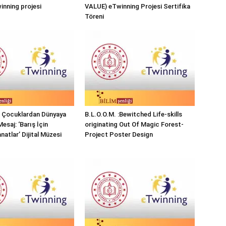
nning projesi
VALUE) eTwinning Projesi Sertifika
Töreni
ı Çocuklardan Dünyaya
B.L.O.O.M. :Bewitched Life-skills
Mesaj: ‘Barış İçin
originating Out Of Magic Forest-
natlar’ Dijital Müzesi
Project Poster Design