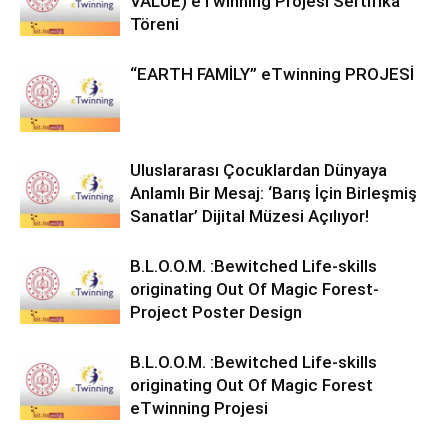
VALUE) eTwinning Projesi Sertifika
Töreni
“EARTH FAMİLY” eTwinning PROJESİ
Uluslararası Çocuklardan Dünyaya
Anlamlı Bir Mesaj: ‘Barış İçin Birleşmiş
Sanatlar’ Dijital Müzesi Açılıyor!
B.L.O.O.M. :Bewitched Life-skills
originating Out Of Magic Forest-
Project Poster Design
B.L.O.O.M. :Bewitched Life-skills
originating Out Of Magic Forest
eTwinning Projesi