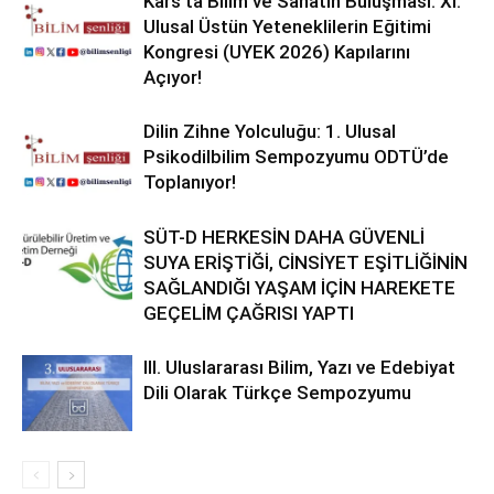
Kars’ta Bilim ve Sanatın Buluşması: XI.
Ulusal Üstün Yeteneklilerin Eğitimi
Kongresi (UYEK 2026) Kapılarını
Açıyor!
Dilin Zihne Yolculuğu: 1. Ulusal
Psikodilbilim Sempozyumu ODTÜ’de
Toplanıyor!
SÜT-D HERKESİN DAHA GÜVENLİ
SUYA ERİŞTİĞİ, CİNSİYET EŞİTLİĞİNİN
SAĞLANDIĞI YAŞAM İÇİN HAREKETE
GEÇELİM ÇAĞRISI YAPTI
III. Uluslararası Bilim, Yazı ve Edebiyat
Dili Olarak Türkçe Sempozyumu