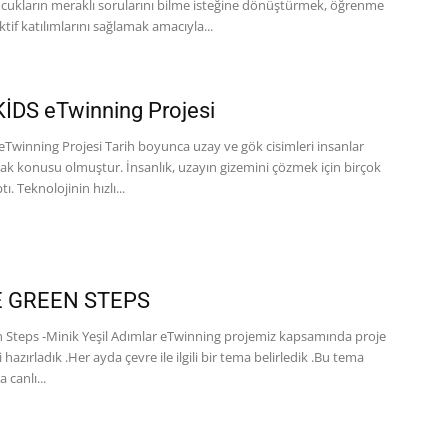
ocukların meraklı sorularını bilme isteğine dönüştürmek, öğrenme
tif katılımlarını sağlamak amacıyla...
İDS eTwinning Projesi
Twinning Projesi Tarih boyunca uzay ve gök cisimleri insanlar
rak konusu olmuştur. İnsanlık, uzayın gizemini çözmek için birçok
ı. Teknolojinin hızlı...
E GREEN STEPS
en Steps -Minik Yeşil Adımlar eTwinning projemiz kapsamında proje
 hazırladık .Her ayda çevre ile ilgili bir tema belirledik .Bu tema
canlı...