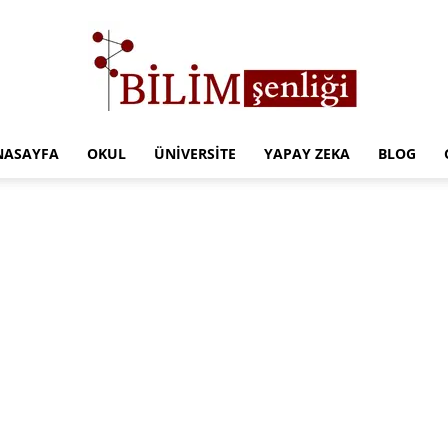
NASAYFA
OKUL
ÜNIVERSITE
YAPAY ZEKA
BLOG
Türkiye
Eğitim
Kampüsü