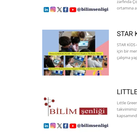
zarfında Ç
ortamına ak
STAR K
STAR KİDS e
için bir me
çalışma yapt
LITTL
Lıttle Gre
takvimimizi
kapsamında 