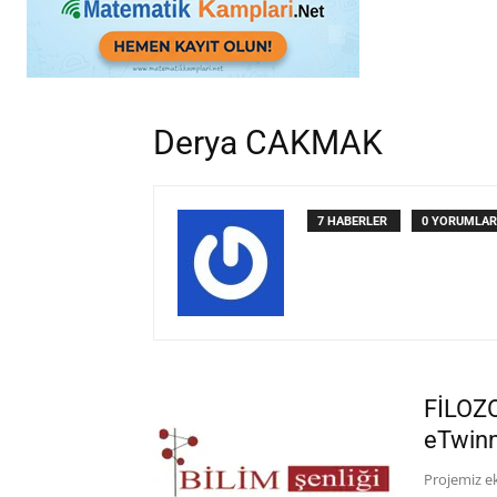
Derya CAKMAK
7 HABERLER
0 YORUMLAR
FİLOZ
eTwinn
Projemiz ek