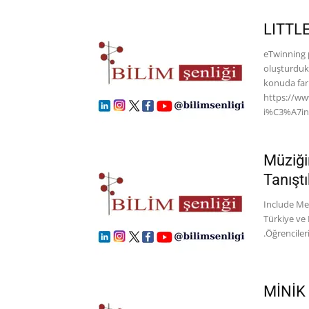
LITTL
eTwinning
oluşturduk
konuda far
https://w
i%C3%A7in-e
Müziğin
Tanıştı
Include Me 
Türkiye ve 
.Öğrenciler
MİNİK