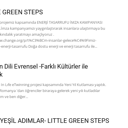
E GREEN STEPS
 projemiz kapsamında ENERJİ TASARRUFU İMZA KAMPANYASI
.İmza kampanyamızı yaygınlaştırarak insanlara ulaştırmaya bu
kındalık yaratmayı amaçlıyoruz .
ww.change.org/p/t%C3%BCm-insanlar-gelece%C4%9Fimiz-
nerji-tasarrufu Doğa dostu enerji ve enerji tasarrufu ile...
 Dili Evrensel -Farklı Kültürler ile
k
In Lıfe eTwinning projesi kapsamında Yeni Yıl Kutlaması yaptık.
Romanya 'dan öğrenciler biraraya gelerek yeni yılı kutladılar
im ve ben diğer...
 YEŞİL ADIMLAR- LITTLE GREEN STEPS