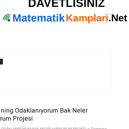
R
ning Odaklanıyorum Bak Neler
rum Projesi
g ODAKLANIYORUM BAK NELER YAPIYORUM PROJESİ e-Twinning