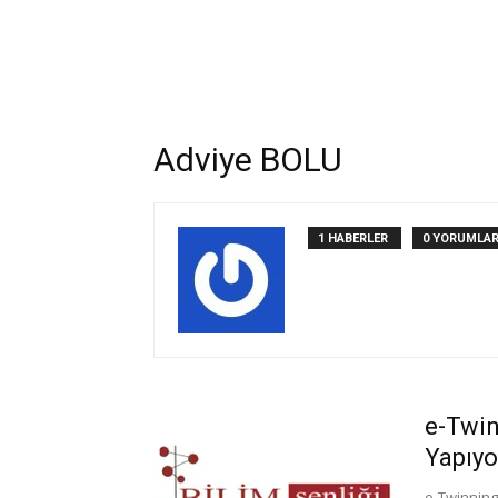
Adviye BOLU
1 HABERLER
0 YORUMLA
e-Twin
Yapıyo
e-Twinnin