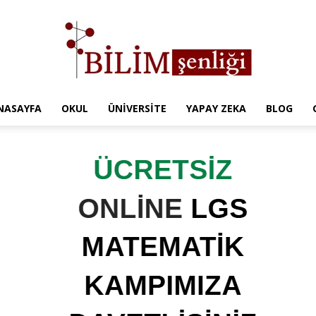
NASAYFA
OKUL
ÜNIVERSITE
YAPAY ZEKA
BLOG
Türkiye
Eğitim
Kampüsü