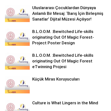
Uluslararası Çocuklardan Dünyaya
Anlamlı Bir Mesaj: ‘Barış İçin Birleşmiş
Sanatlar’ Dijital Müzesi Açılıyor!
B.L.O.O.M. :Bewitched Life-skills
originating Out Of Magic Forest-
Project Poster Design
B.L.O.O.M. :Bewitched Life-skills
originating Out Of Magic Forest
eTwinning Projesi
Küçük Miras Koruyucuları
Culture is What Lingers in the Mind