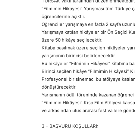
TÜRSAK Vakfı tarafından düzenlenmektedir.
“Filmimin Hikayesi” Yarışması tüm Türkiye ça
öğrencilerine açıktır.
Öğrenciler yarışmaya en fazla 2 sayfa uzunlu
Yarışmaya katılan hikâyeler bir Ön Seçici Ku
üzere 50 hikâye seçilecektir.
Kitaba basılmak üzere seçilen hikâyeler yar
yarışmanın birincisi belirlenecektir.
Bu hikâyeler “Filmimin Hikâyesi” kitabına bas
Birinci seçilen hikâye “Filmimin Hikâyesi” K
Profesyonel bir sinemacı bu atölyeye katılan 
dönüştürecektir.
Yarışmanın ödül töreninde kazanan öğrenci 
“Filmimin Hikâyesi” Kısa Film Atölyesi kaps
ve arkasından uluslararası festivallere gönde
3 – BAŞVURU KOŞULLARI: