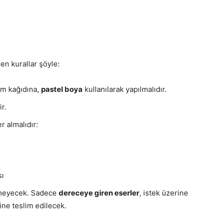
en kurallar şöyle:
im kağıdına,
pastel boya
kullanılarak yapılmalıdır.
ir.
r almalıdır:
sı
lmeyecek. Sadece
dereceye giren eserler
, istek üzerine
ine teslim edilecek.