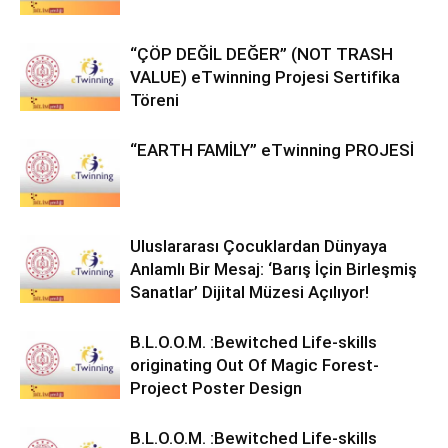
“ÇÖP DEĞİL DEĞER” (NOT TRASH
VALUE) eTwinning Projesi Sertifika
Töreni
“EARTH FAMİLY” eTwinning PROJESİ
Uluslararası Çocuklardan Dünyaya
Anlamlı Bir Mesaj: ‘Barış İçin Birleşmiş
Sanatlar’ Dijital Müzesi Açılıyor!
B.L.O.O.M. :Bewitched Life-skills
originating Out Of Magic Forest-
Project Poster Design
B.L.O.O.M. :Bewitched Life-skills