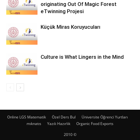
originating Out Of Magic Forest
eTwinning Projesi
Küçük Miras Koruyucuları
Culture is What Lingers in the Mind
Online LGS Matematik
Özel Ders Bul
Üniversite Öğrenci Yurtları
mıknatıs
Yazılı Hazırlık
Organic Food Exports
2010 ©