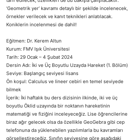
tarif edilecek, özellikleri de bu bakışla çalışılacaktır.
‘Geometrik yer’ kavramı detaylı bir şekilde incelenecek,
örnekler verilecek ve kanıt teknikleri anlatılacak.
Koniklerin incelenmesi de dahil!
Eğitmen: Dr. Kerem Altun
Kurum: FMV Işık Üniversitesi
Tarih: 29 Ocak – 4 Şubat 2024
Dersin Adı: İki ve Üç Boyutlu Uzayda Hareket (1. Bölüm)
Seviye: Başlangıç seviyesi lisans
Ön koşul: Calculus ve lineer cebiri en temel seviyede
bilmek
İçerik: İki haftalık bu ders dizisinin ilkinde, iki ve üç
boyutlu Öklid uzayında bir noktanın hareketinin
matematiği ve fiziğini inceleyeceğiz. Lise öğrencilerine
biraz ağır gelecek olsa da özellikle GeoGebra gibi cep
telefonuna da yüklenebilen yazılımlarla bu kavramları
görselleştireceğiz. Sınıfın seviyesine göre aşağıdaki