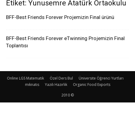
Etiket: Yunusemre Atatürk Ortaokulu
BFF-Best Friends Forever Projemizin Final ürünü
BFF-Best Friends Forever eTwinning Projemizin Final
Toplantısı
Online LGS Matematik
Özel Ders Bul
Üniversite Öğrenci Yurtları
mıknatıs
Yazılı Hazırlık
Organic Food Exports
2010 ©