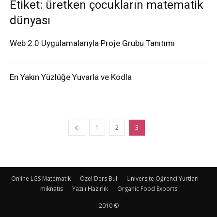
Etiket: üretken çocukların matematik
dünyası
Web 2.0 Uygulamalarıyla Proje Grubu Tanıtımı
En Yakın Yüzlüğe Yuvarla ve Kodla
1
2
3
Online LGS Matematik
Özel Ders Bul
Üniversite Öğrenci Yurtları
mıknatıs
Yazılı Hazırlık
Organic Food Exports
2010 ©