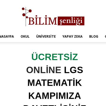
NASAYFA
OKUL
ÜNIVERSITE
YAPAY ZEKA
BLOG
Türkiye
Eğitim
Kampüsü