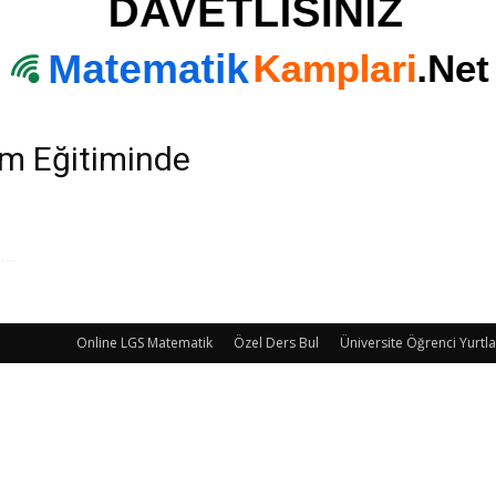
am Eğitiminde
Online LGS Matematik
Özel Ders Bul
Üniversite Öğrenci Yurtla