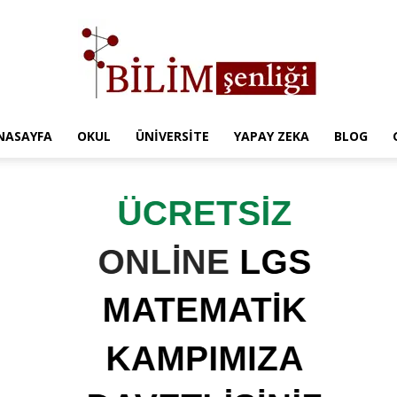
NASAYFA
OKUL
ÜNIVERSITE
YAPAY ZEKA
BLOG
Türkiye
Eğitim
Kampüsü