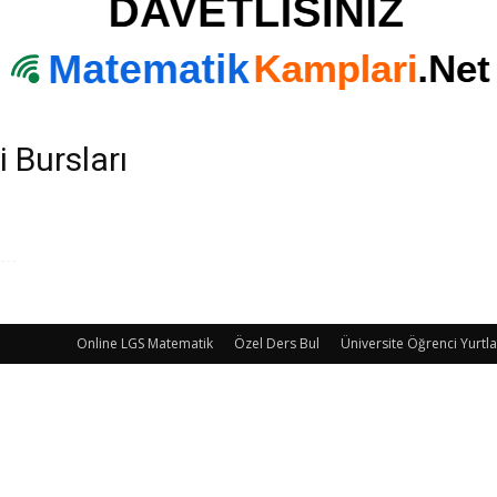
 Bursları
Online LGS Matematik
Özel Ders Bul
Üniversite Öğrenci Yurtla