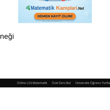
rneği
Online LGS Matematik
Özel Ders Bul
Üniversite Öğrenci Yurtla