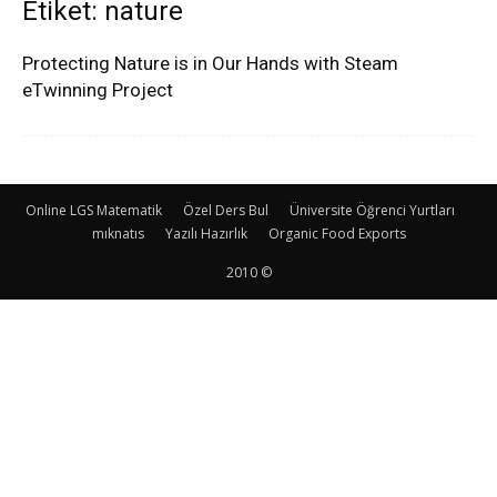
Etiket: nature
Protecting Nature is in Our Hands with Steam
eTwinning Project
Online LGS Matematik
Özel Ders Bul
Üniversite Öğrenci Yurtları
mıknatıs
Yazılı Hazırlık
Organic Food Exports
2010 ©