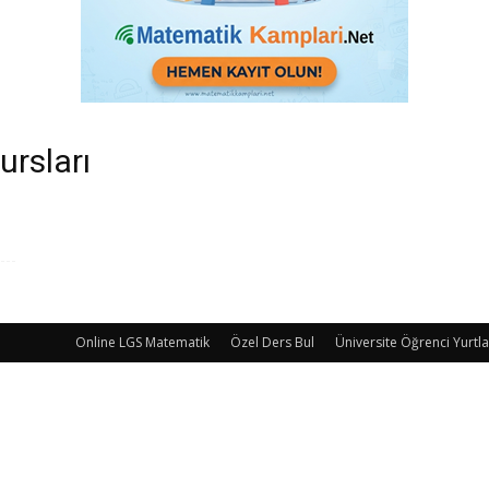
ursları
Online LGS Matematik
Özel Ders Bul
Üniversite Öğrenci Yurtla