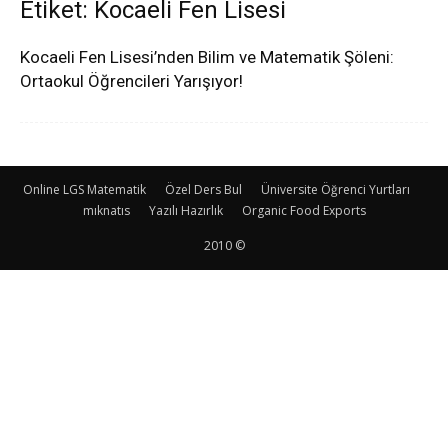
Etiket: Kocaeli Fen Lisesi
Kocaeli Fen Lisesi’nden Bilim ve Matematik Şöleni:
Ortaokul Öğrencileri Yarışıyor!
Online LGS Matematik
Özel Ders Bul
Üniversite Öğrenci Yurtları
mıknatıs
Yazılı Hazırlık
Organic Food Exports
2010 ©