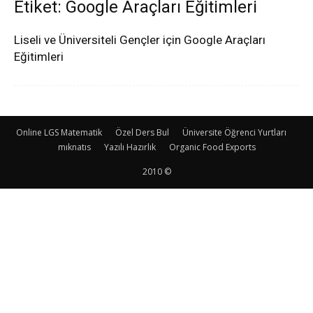
Etiket: Google Araçları Eğitimleri
Liseli ve Üniversiteli Gençler için Google Araçları
Eğitimleri
Online LGS Matematik
Özel Ders Bul
Üniversite Öğrenci Yurtları
mıknatıs
Yazılı Hazırlık
Organic Food Exports
2010 ©