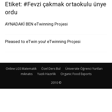
Etiket: #Fevzi çakmak ortaokulu ünye
ordu
AYNADAKİ BEN eTwinning Projesi
Pleased to eTwin you! eTwinning Projesi
Online LGS Matematik
Özel Ders Bul
Üniversite Öğrenci Yurtları
mıknatıs
Yazılı Hazırlık
Organic Food Exports
2010 ©