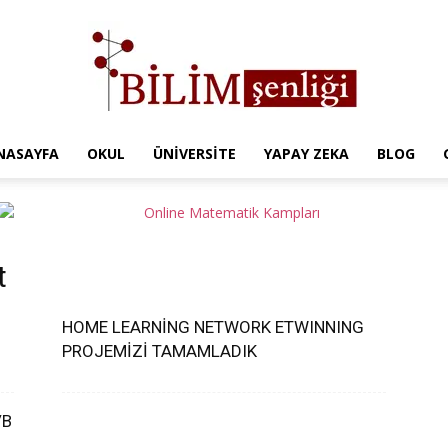
NASAYFA
OKUL
ÜNIVERSITE
YAPAY ZEKA
BLOG
Türkiye
t
Eğitim
HOME LEARNİNG NETWORK ETWINNING
PROJEMİZİ TAMAMLADIK
/B
Kampüsü