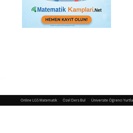
Online LGS Matematik
Özel Ders Bul
Üniversite Öğrenci Yurtla