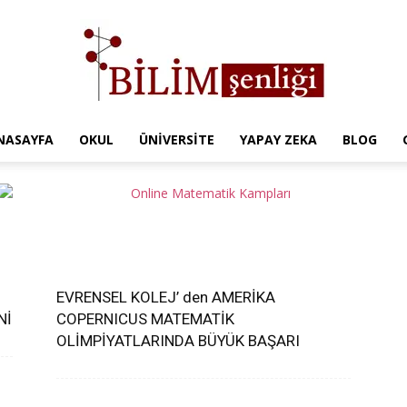
NASAYFA
OKUL
ÜNIVERSITE
YAPAY ZEKA
BLOG
Türkiye
Eğitim
EVRENSEL KOLEJ’ den AMERİKA
Nİ
COPERNICUS MATEMATİK
OLİMPİYATLARINDA BÜYÜK BAŞARI
Kampüsü