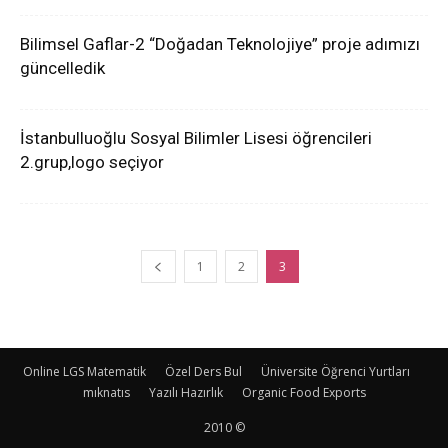
Bilimsel Gaflar-2 “Doğadan Teknolojiye” proje adımızı
güncelledik
İstanbulluoğlu Sosyal Bilimler Lisesi öğrencileri
2.grup,logo seçiyor
1
2
3
Online LGS Matematik
Özel Ders Bul
Üniversite Öğrenci Yurtları
mıknatıs
Yazılı Hazırlık
Organic Food Exports
2010 ©