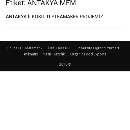
Etiket: ANTAKYA MEM
ANTAKYA İLKOKULU STEAMAKER PROJEMİZ
Online LGS Matematik
Özel Ders Bul
Üniversite Öğrenci Yurtları
mıknatıs
Yazılı Hazırlık
Organic Food Exports
2010 ©