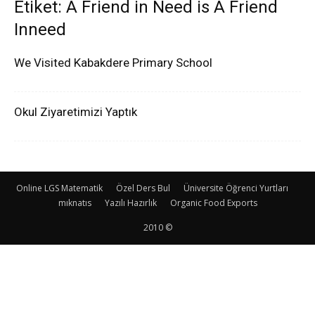
Etiket: A Friend in Need is A Friend
Inneed
We Visited Kabakdere Primary School
Okul Ziyaretimizi Yaptık
Online LGS Matematik
Özel Ders Bul
Üniversite Öğrenci Yurtları
mıknatıs
Yazılı Hazırlık
Organic Food Exports
2010 ©