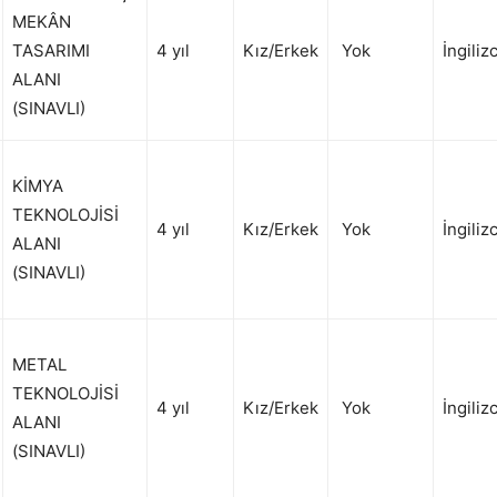
MEKÂN
TASARIMI
4 yıl
Kız/Erkek
Yok
İngiliz
ALANI
(SINAVLI)
KİMYA
TEKNOLOJİSİ
4 yıl
Kız/Erkek
Yok
İngiliz
ALANI
(SINAVLI)
METAL
TEKNOLOJİSİ
4 yıl
Kız/Erkek
Yok
İngiliz
ALANI
(SINAVLI)