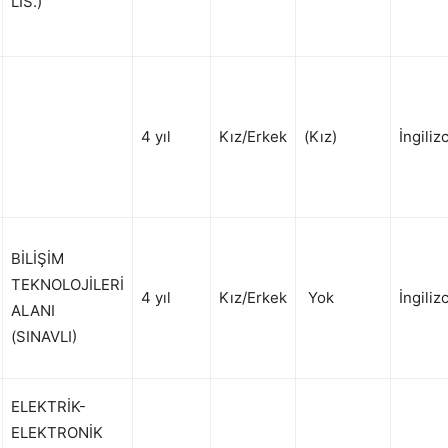
LİS.)
4 yıl
Kız/Erkek
(Kız)
İngiliz
BİLİŞİM
TEKNOLOJİLERİ
4 yıl
Kız/Erkek
Yok
İngiliz
ALANI
(SINAVLI)
ELEKTRİK-
ELEKTRONİK