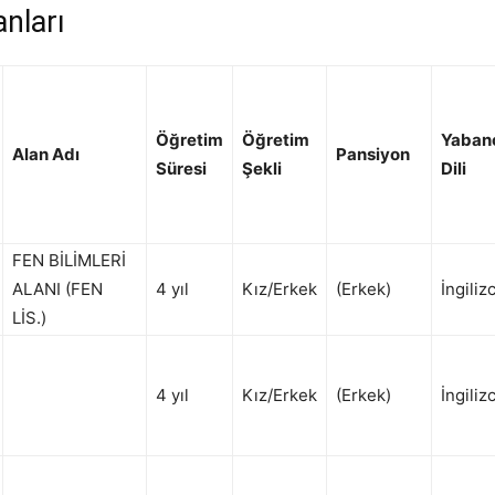
nları
Öğretim
Öğretim
Yaban
Alan Adı
Pansiyon
Süresi
Şekli
Dili
FEN BİLİMLERİ
ALANI (FEN
4 yıl
Kız/Erkek
(Erkek)
İngiliz
LİS.)
4 yıl
Kız/Erkek
(Erkek)
İngiliz