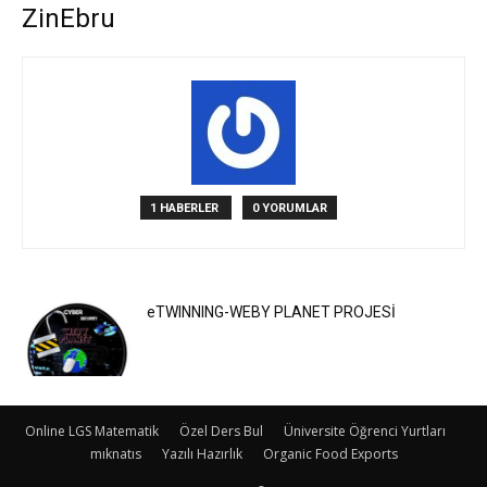
ZinEbru
1 HABERLER
0 YORUMLAR
eTWINNING-WEBY PLANET PROJESİ
Online LGS Matematik
Özel Ders Bul
Üniversite Öğrenci Yurtları
mıknatıs
Yazılı Hazırlık
Organic Food Exports