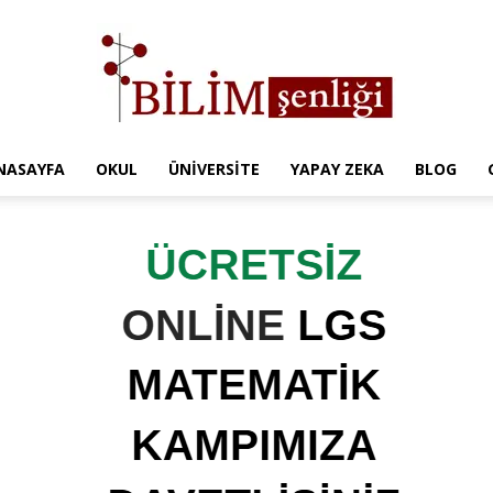
NASAYFA
OKUL
ÜNIVERSITE
YAPAY ZEKA
BLOG
Türkiye
Eğitim
Kampüsü