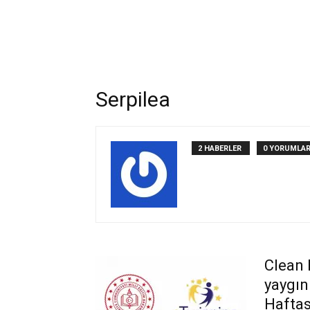
Serpilea
2 HABERLER
0 YORUMLA
Clean 
yaygın
Haftası