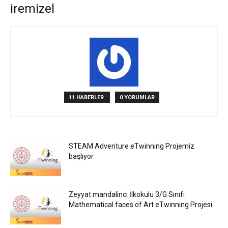
iremizel
11 HABERLER
0 YORUMLAR
STEAM Adventure eTwinning Projemiz
başlıyor.
Zeyyat mandalinci İlkokulu 3/G Sınıfı
Mathematical faces of Art eTwinning Projesi