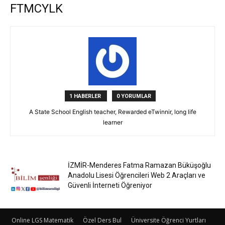
FTMCYLK
1 HABERLER
0 YORUMLAR
A State School English teacher, Rewarded eTwinnir, long life
learner
İZMİR-Menderes Fatma Ramazan Büküşoğlu
Anadolu Lisesi Öğrencileri Web 2 Araçları ve
Güvenli İnterneti Öğreniyor
Online LGS Matematik
Özel Ders Bul
Üniversite Öğrenci Yurtları